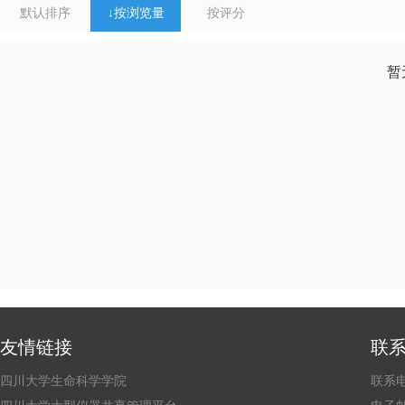
默认排序
↓
按浏览量
按评分
暂
友情链接
联
四川大学生命科学学院
联系电话