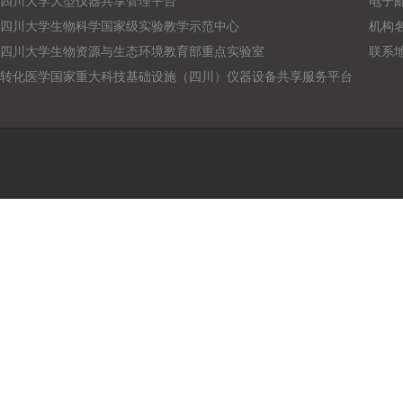
四川大学大型仪器共享管理平台
电子邮箱：
四川大学生物科学国家级实验教学示范中心
机构
四川大学生物资源与生态环境教育部重点实验室
联系
转化医学国家重大科技基础设施（四川）仪器设备共享服务平台