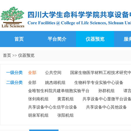
首页
平台简介
仪器预览
服
首页
>>
仪器预览
一级分类
全部
公共空间
国家生物医学材料工程技术研究
生物基础实验教学中心
生长代谢衰老研究中心
二级分类
全部
姚杰雄机组
生物科学专业实验中心设备
金唯智生科院共建单细胞实验平台
孙群机组
谭
张剑南机组
黄震机组
共享设备中心显微平台设
共享设备中心生信平台设备
共享设备中心其他设备
胡泉军机组
张阳机组