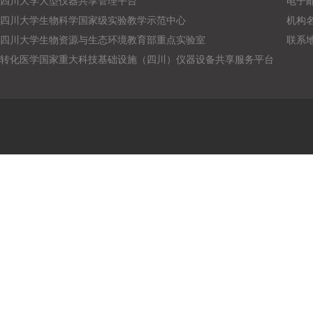
四川大学大型仪器共享管理平台
电子邮箱：
四川大学生物科学国家级实验教学示范中心
机构
四川大学生物资源与生态环境教育部重点实验室
联系
转化医学国家重大科技基础设施（四川）仪器设备共享服务平台