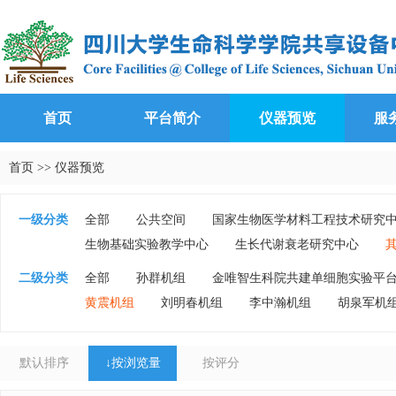
首页
平台简介
仪器预览
服
首页
>>
仪器预览
一级分类
全部
公共空间
国家生物医学材料工程技术研究
生物基础实验教学中心
生长代谢衰老研究中心
二级分类
全部
孙群机组
金唯智生科院共建单细胞实验平
黄震机组
刘明春机组
李中瀚机组
胡泉军机
默认排序
↓
按浏览量
按评分