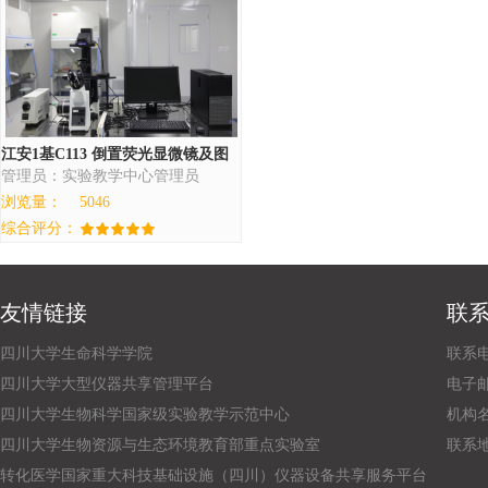
江安1基C113 倒置荧光显微镜及图
管理员：实验教学中心管理员
像采集系统IX73
浏览量：
5046
综合评分：
友情链接
联
四川大学生命科学学院
联系电话
四川大学大型仪器共享管理平台
电子邮箱：
四川大学生物科学国家级实验教学示范中心
机构
四川大学生物资源与生态环境教育部重点实验室
联系
转化医学国家重大科技基础设施（四川）仪器设备共享服务平台