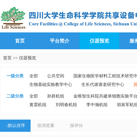
首页
平台简介
仪器预览
服
首页
>>
仪器预览
一级分类
全部
公共空间
国家生物医学材料工程技术研究
生物基础实验教学中心
生长代谢衰老研究中心
二级分类
全部
孙群机组
金唯智生科院共建单细胞实验平
黄震机组
刘明春机组
李中瀚机组
胡泉军机
↓
默认排序
按浏览量
按评分