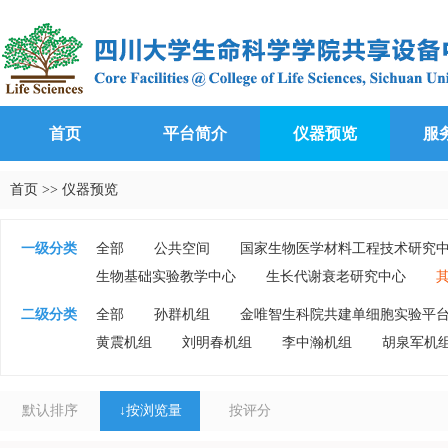
首页
平台简介
仪器预览
服
首页
>>
仪器预览
一级分类
全部
公共空间
国家生物医学材料工程技术研究
生物基础实验教学中心
生长代谢衰老研究中心
二级分类
全部
孙群机组
金唯智生科院共建单细胞实验平
黄震机组
刘明春机组
李中瀚机组
胡泉军机
默认排序
↓
按浏览量
按评分