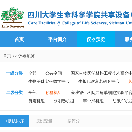
首页
平台简介
仪器预览
服
首页
>>
仪器预览
一级分类
全部
公共空间
国家生物医学材料工程技术研究
生物基础实验教学中心
生长代谢衰老研究中心
二级分类
全部
孙群机组
金唯智生科院共建单细胞实验平
黄震机组
刘明春机组
李中瀚机组
胡泉军机
↓
默认排序
按浏览量
按评分