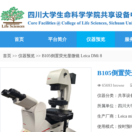
首页
平台简介
仪器预览
服
首页
>>
仪器预览
>>
B105倒置荧光显微镜 Leica DMi 8
B105倒置荧光
65693 browse

仪器分类：共享设
所属单位：
四川大学
生产厂商：Leica mic
使用模式：按时预