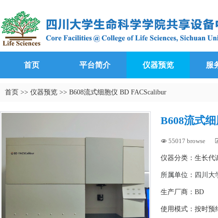
首页
平台简介
仪器预览
服
首页
>>
仪器预览
>>
B608流式细胞仪 BD FACScalibur
B608流式细胞
55017 browse

仪器分类：生长代
所属单位：
四川大学
生产厂商：BD
使用模式：按时预