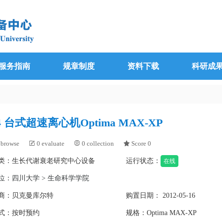
服务指南
规章制度
资料下载
科研成
4 台式超速离心机Optima MAX-XP
browse
0 evaluate
0 collection
Score 0



类：生长代谢衰老研究中心设备
运行状态：
在线
位：
四川大学 > 生命科学学院
商：贝克曼库尔特
购置日期： 2012-05-16
式：按时预约
规格：Optima MAX-XP