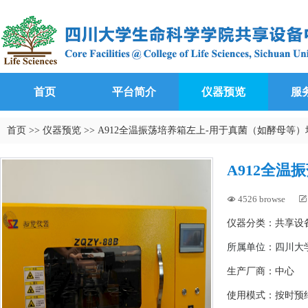
首页
平台简介
仪器预览
服
首页
>>
仪器预览
>>
A912全温振荡培养箱左上-用于真菌（如酵母等）
A912全
4526 browse


仪器分类：共享设
所属单位：
四川大学
生产厂商：中心
使用模式：按时预