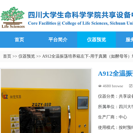
首页
平台简介
仪器预览
服
首页
>>
仪器预览
>>
A912全温振荡培养箱左下-用于真菌（如酵母等）
A912全
4680 browse


仪器分类：共享设
所属单位：
四川大学
生产厂商：中心
使用模式：按时预