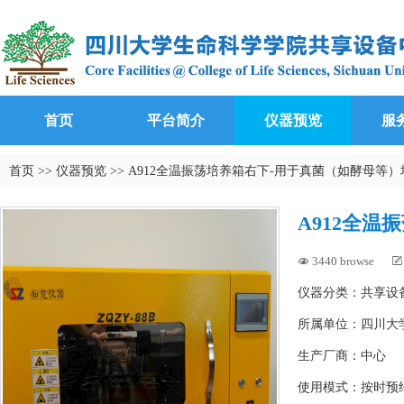
首页
平台简介
仪器预览
服
首页
>>
仪器预览
>>
A912全温振荡培养箱右下-用于真菌（如酵母等）
A912全
3440 browse


仪器分类：共享设
所属单位：
四川大学
生产厂商：中心
使用模式：按时预