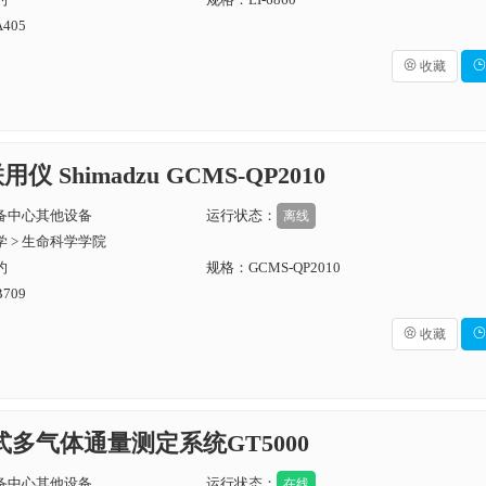
405

收藏

仪 Shimadzu GCMS-QP2010
备中心其他设备
运行状态：
离线
 > 生命科学学院
约
规格：GCMS-QP2010
709

收藏

携式多气体通量测定系统GT5000
备中心其他设备
运行状态：
在线