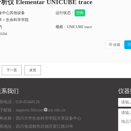
仪 Elementar UNICUBE trace
备中心其他设备
运行状态：
空闲
 > 生命科学学院
约
规格：UNICUBE trace
104

收藏

下一页
末页
联系我们
仪器
系电话：028-85468126
邮箱：supports.lifecore
scu.edu.cn
构名称：四川大学生命科学学院共享设备中心
系地址：四川省成都市武侯区望江路29号