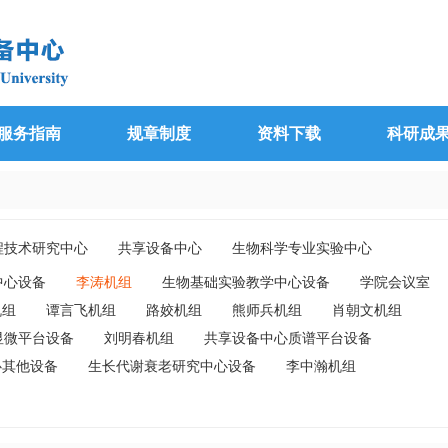
服务指南
规章制度
资料下载
科研成
程技术研究中心
共享设备中心
生物科学专业实验中心
究中心
其它机组
中心设备
李涛机组
生物基础实验教学中心设备
学院会议室
机组
谭言飞机组
路姣机组
熊师兵机组
肖朝文机组
显微平台设备
刘明春机组
共享设备中心质谱平台设备
心其他设备
生长代谢衰老研究中心设备
李中瀚机组