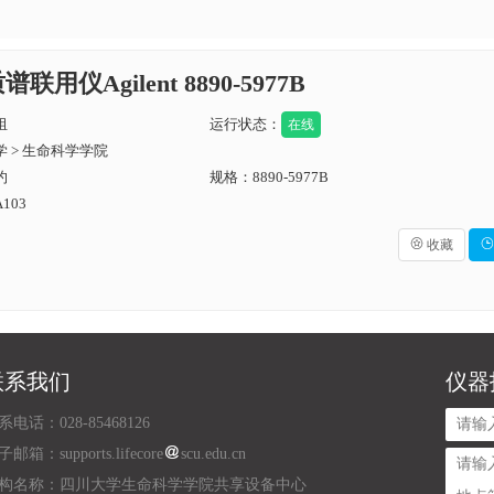
联用仪Agilent 8890-5977B
组
运行状态：
在线
 > 生命科学学院
约
规格：8890-5977B
103

收藏

联系我们
仪器
系电话：028-85468126
邮箱：supports.lifecore
scu.edu.cn
构名称：四川大学生命科学学院共享设备中心