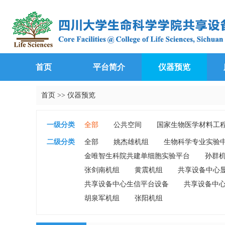
首页
平台简介
仪器预览
首页
>>
仪器预览
一级分类
全部
公共空间
国家生物医学材料工
生物基础实验教学中心
生长代谢衰老研
二级分类
全部
姚杰雄机组
生物科学专业实验
金唯智生科院共建单细胞实验平台
孙群
张剑南机组
黄震机组
共享设备中心
共享设备中心生信平台设备
共享设备中
胡泉军机组
张阳机组