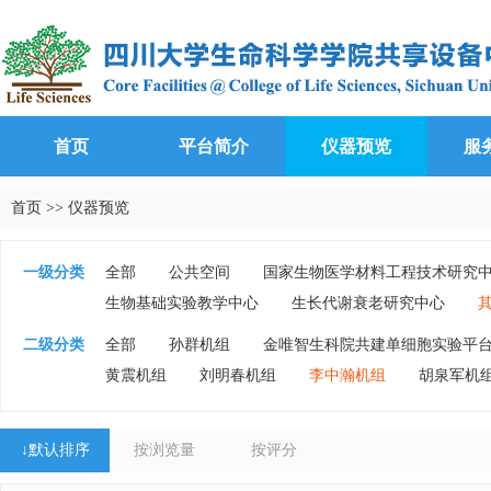
首页
平台简介
仪器预览
服
首页
>>
仪器预览
一级分类
全部
公共空间
国家生物医学材料工程技术研究
生物基础实验教学中心
生长代谢衰老研究中心
二级分类
全部
孙群机组
金唯智生科院共建单细胞实验平
黄震机组
刘明春机组
李中瀚机组
胡泉军机
↓
默认排序
按浏览量
按评分