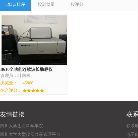
↓
默认排序
按浏览量
按评分
B610全功能连续波长酶标仪
管理员：叶国根
BioTek Synergy H1
浏览量：
46866
综合评分：
友情链接
联
四川大学生命科学学院
联系电话
四川大学大型仪器共享管理平台
电子邮箱：