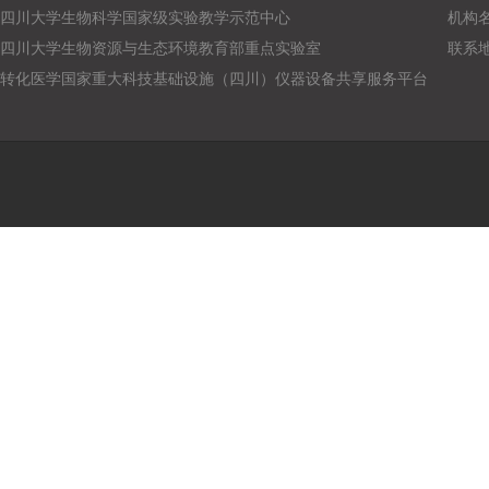
四川大学生物科学国家级实验教学示范中心
机构
四川大学生物资源与生态环境教育部重点实验室
联系
转化医学国家重大科技基础设施（四川）仪器设备共享服务平台