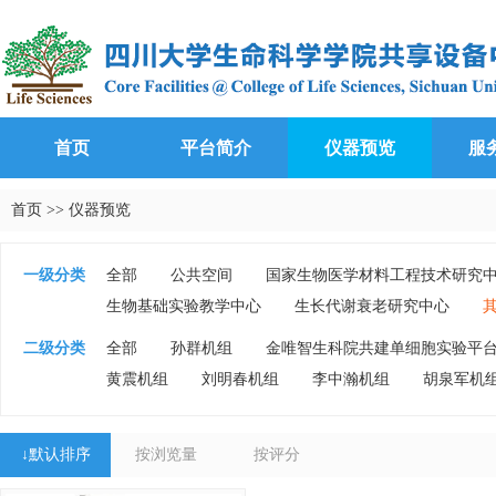
首页
平台简介
仪器预览
服
首页
>>
仪器预览
一级分类
全部
公共空间
国家生物医学材料工程技术研究
生物基础实验教学中心
生长代谢衰老研究中心
二级分类
全部
孙群机组
金唯智生科院共建单细胞实验平
黄震机组
刘明春机组
李中瀚机组
胡泉军机
↓
默认排序
按浏览量
按评分