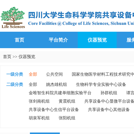
首页
平台简介
仪器预览
服
首页
>>
仪器预览
一级分类
全部
公共空间
国家生物医学材料工程技术研究
生物基础实验教学中心
生长代谢衰老研究中心
二级分类
全部
姚杰雄机组
生物科学专业实验中心设备
金唯智生科院共建单细胞实验平台
孙群机组
谭
张剑南机组
黄震机组
共享设备中心显微平台设
共享设备中心生信平台设备
共享设备中心其他设备
胡泉军机组
张阳机组