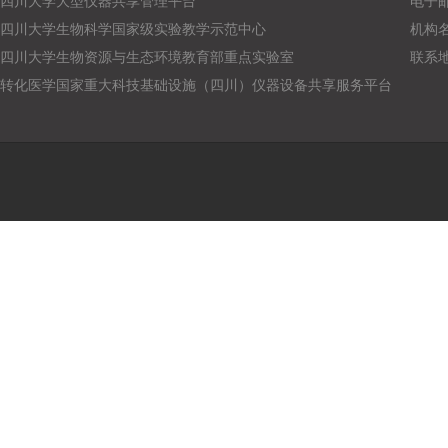
四川大学大型仪器共享管理平台
电子邮箱：
四川大学生物科学国家级实验教学示范中心
机构
四川大学生物资源与生态环境教育部重点实验室
联系
转化医学国家重大科技基础设施（四川）仪器设备共享服务平台