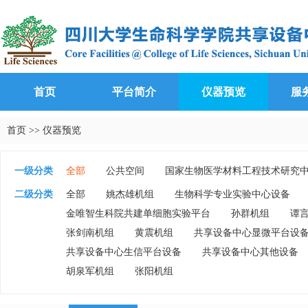
首页
平台简介
仪器预览
服
首页
>>
仪器预览
一级分类
全部
公共空间
国家生物医学材料工程技术研究
生物基础实验教学中心
生长代谢衰老研究中心
二级分类
全部
姚杰雄机组
生物科学专业实验中心设备
金唯智生科院共建单细胞实验平台
孙群机组
谭
张剑南机组
黄震机组
共享设备中心显微平台设
共享设备中心生信平台设备
共享设备中心其他设备
胡泉军机组
张阳机组