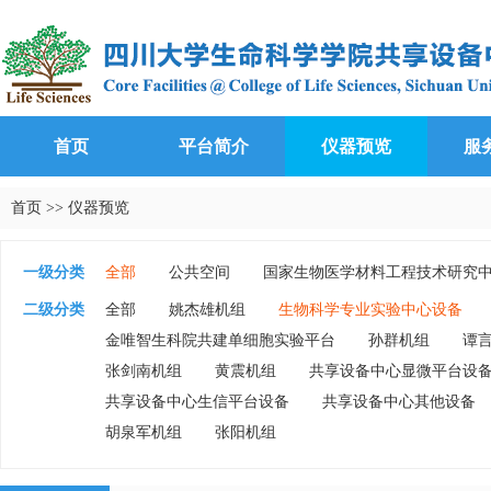
首页
平台简介
仪器预览
服
首页
>>
仪器预览
一级分类
全部
公共空间
国家生物医学材料工程技术研究
生物基础实验教学中心
生长代谢衰老研究中心
二级分类
全部
姚杰雄机组
生物科学专业实验中心设备
金唯智生科院共建单细胞实验平台
孙群机组
谭
张剑南机组
黄震机组
共享设备中心显微平台设
共享设备中心生信平台设备
共享设备中心其他设备
胡泉军机组
张阳机组