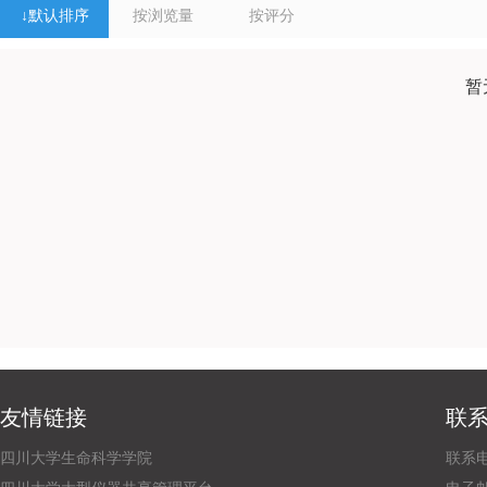
↓
默认排序
按浏览量
按评分
暂
友情链接
联
四川大学生命科学学院
联系电话