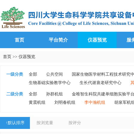
首页
平台简介
仪器预览
服
首页
>>
仪器预览
一级分类
全部
公共空间
国家生物医学材料工程技术研究
生物基础实验教学中心
生长代谢衰老研究中心
二级分类
全部
孙群机组
金唯智生科院共建单细胞实验平
黄震机组
刘明春机组
李中瀚机组
胡泉军机
↑
默认排序
按浏览量
按评分