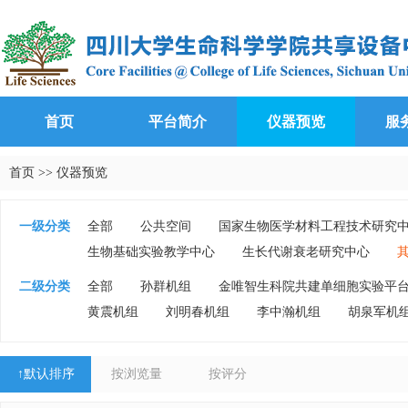
首页
平台简介
仪器预览
服
首页
>>
仪器预览
一级分类
全部
公共空间
国家生物医学材料工程技术研究
生物基础实验教学中心
生长代谢衰老研究中心
二级分类
全部
孙群机组
金唯智生科院共建单细胞实验平
黄震机组
刘明春机组
李中瀚机组
胡泉军机
↑
默认排序
按浏览量
按评分