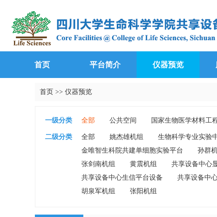
首页
平台简介
仪器预览
首页
>>
仪器预览
一级分类
全部
公共空间
国家生物医学材料工
生物基础实验教学中心
生长代谢衰老研
二级分类
全部
姚杰雄机组
生物科学专业实验
金唯智生科院共建单细胞实验平台
孙群
张剑南机组
黄震机组
共享设备中心
共享设备中心生信平台设备
共享设备中
胡泉军机组
张阳机组