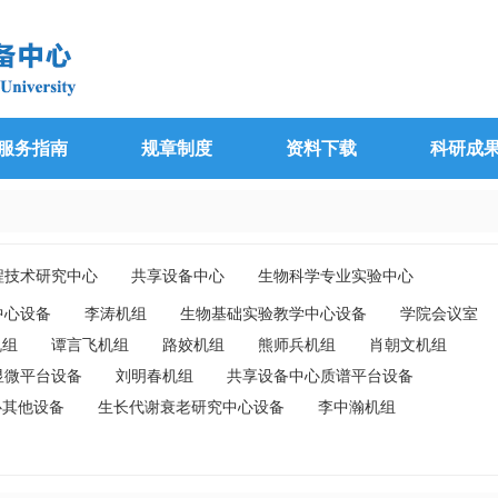
服务指南
规章制度
资料下载
科研成
程技术研究中心
共享设备中心
生物科学专业实验中心
究中心
其它机组
中心设备
李涛机组
生物基础实验教学中心设备
学院会议室
机组
谭言飞机组
路姣机组
熊师兵机组
肖朝文机组
显微平台设备
刘明春机组
共享设备中心质谱平台设备
心其他设备
生长代谢衰老研究中心设备
李中瀚机组