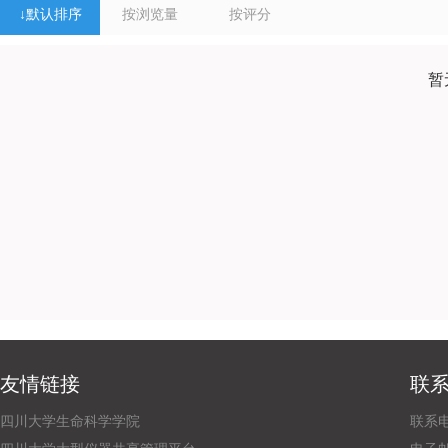
↓
默认排序
按浏览量
按评分
暂
友情链接
联
四川大学生命科学学院
联系电话