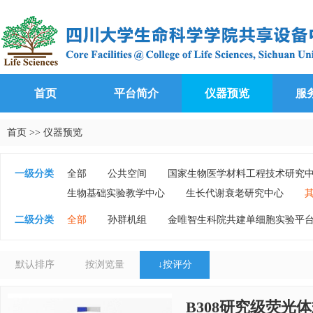
首页
平台简介
仪器预览
服
首页
>>
仪器预览
一级分类
全部
公共空间
国家生物医学材料工程技术研究
生物基础实验教学中心
生长代谢衰老研究中心
二级分类
全部
孙群机组
金唯智生科院共建单细胞实验平
黄震机组
刘明春机组
李中瀚机组
胡泉军机
默认排序
按浏览量
↓
按评分
B308研究级荧光体式显