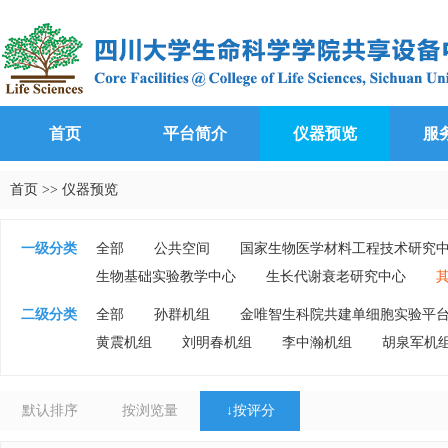
首页
平台简介
仪器预览
服
首页
>>
仪器预览
一级分类
全部
公共空间
国家生物医学材料工程技术研究
生物基础实验教学中心
生长代谢衰老研究中心
二级分类
全部
孙群机组
金唯智生科院共建单细胞实验平
黄震机组
刘明春机组
李中瀚机组
胡泉军机
默认排序
按浏览量
↓
按评分