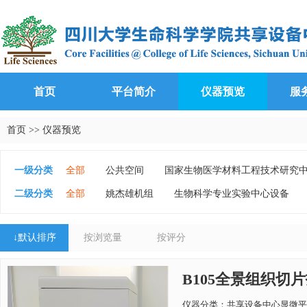
首页
平台简介
仪器预览
服
首页
>>
仪器预览
一级分类
全部
公共空间
国家生物医学材料工程技术研究
生物基础实验教学中心
生长代谢衰老研究中心
二级分类
全部
姚杰雄机组
生物科学专业实验中心设备
金唯智生科院共建单细胞实验平台
孙群机组
谭
张剑南机组
黄震机组
共享设备中心显微平台设
↓
默认排序
按浏览量
按评分
共享设备中心生信平台设备
共享设备中心其他设备
胡泉军机组
张阳机组
B105全景组织切片扫
仪器分类：共享设备中心显微平