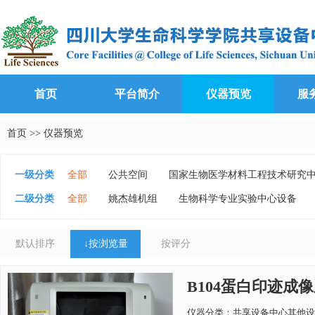
首页
平台简介
仪器预览
服
首页
>>
仪器预览
一级分类
全部
公共空间
国家生物医学材料工程技术研究
生物基础实验教学中心
生长代谢衰老研究中心
二级分类
全部
姚杰雄机组
生物科学专业实验中心设备
金唯智生科院共建单细胞实验平台
孙群机组
谭
张剑南机组
黄震机组
共享设备中心显微平台设
默认排序
↓
按浏览量
按评分
共享设备中心生信平台设备
共享设备中心其他设备
胡泉军机组
张阳机组
B104蛋白印迹成像系统 
仪器分类：共享设备中心其他设